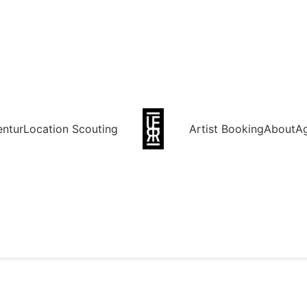
entur
Location Scouting
Artist Booking
About
A