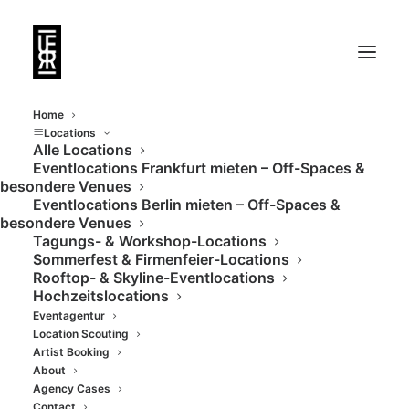
Home
Locations
Alle Locations
Eventlocations Frankfurt mieten – Off-Spaces &
Industrieller Charme
besondere Venues
Eventlocations Berlin mieten – Off-Spaces &
mit einem Hauch von
besondere Venues
Tagungs- & Workshop-Locations
Geschichte
Sommerfest & Firmenfeier-Locations
Rooftop- & Skyline-Eventlocations
Hochzeitslocations
Eventagentur
Location Scouting
Artist Booking
About
Agency Cases
Contact