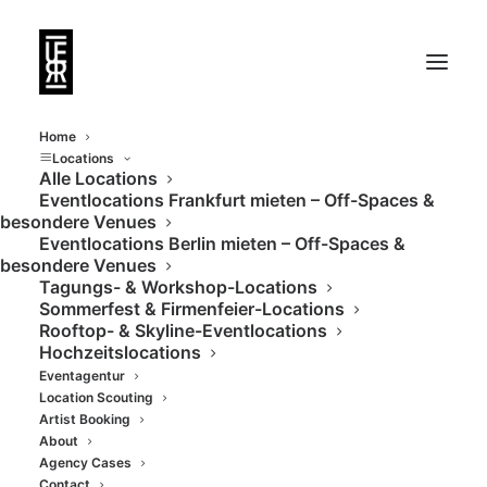
Home
Locations
Alle Locations
Eventlocations Frankfurt mieten – Off-Spaces &
Große Hallen in
besondere Venues
Eventlocations Berlin mieten – Off-Spaces &
ehemaligem
besondere Venues
Tagungs- & Workshop-Locations
Schlachthof
Sommerfest & Firmenfeier-Locations
Rooftop- & Skyline-Eventlocations
Hochzeitslocations
Eventagentur
Location Scouting
Artist Booking
About
Agency Cases
Contact