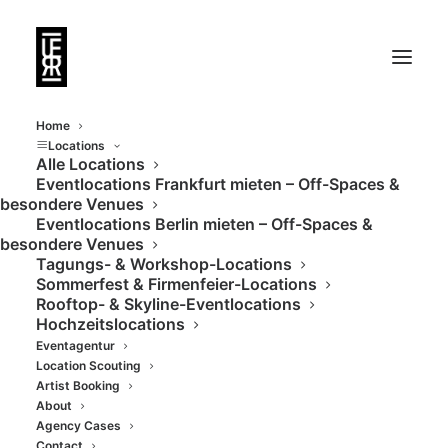
Home
Locations
Alle Locations
Eventlocations Frankfurt mieten – Off-Spaces &
Diese Charmante
besondere Venues
Eventlocations Berlin mieten – Off-Spaces &
Location mit viel
besondere Venues
Tagungs- & Workshop-Locations
Messing hat eine
Sommerfest & Firmenfeier-Locations
Rooftop- & Skyline-Eventlocations
zusätzliche Bar im
Hochzeitslocations
Eventagentur
Keller
Location Scouting
Artist Booking
About
Agency Cases
Contact