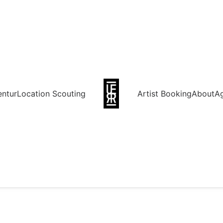
entur
Location Scouting
Artist Booking
About
A