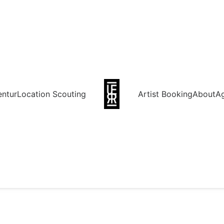
entur
Location Scouting
Artist Booking
About
A