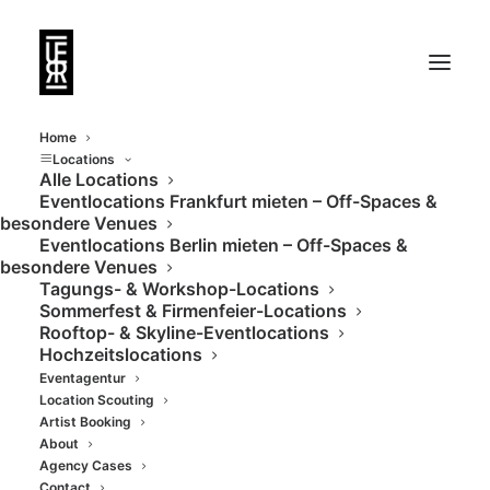
Home
Locations
Alle Locations
Eventlocations Frankfurt mieten – Off-Spaces &
Malerisches Hofgut
besondere Venues
Eventlocations Berlin mieten – Off-Spaces &
mit beeindruckendem
besondere Venues
Tagungs- & Workshop-Locations
Panoramablick
Sommerfest & Firmenfeier-Locations
Rooftop- & Skyline-Eventlocations
Hochzeitslocations
Eventagentur
Location Scouting
Artist Booking
About
Agency Cases
Contact