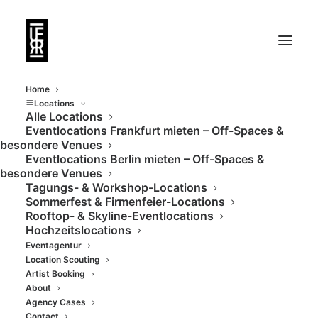
Home
Locations
Alle Locations
Eventlocations Frankfurt mieten – Off-Spaces &
Nicht bloß ein
besondere Venues
Eventlocations Berlin mieten – Off-Spaces &
trendiger Off-Space
besondere Venues
Tagungs- & Workshop-Locations
Sommerfest & Firmenfeier-Locations
Rooftop- & Skyline-Eventlocations
Hochzeitslocations
Eventagentur
Location Scouting
Artist Booking
About
Agency Cases
Contact