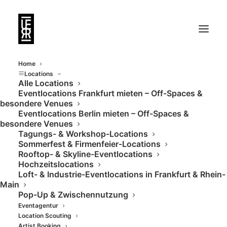
Home
Locations
Alle Locations
Eventlocations Frankfurt mieten – Off-Spaces &
Vom Kosmetiksalon
besondere Venues
Eventlocations Berlin mieten – Off-Spaces &
zum modernen
besondere Venues
Tagungs- & Workshop-Locations
Eventspace
Sommerfest & Firmenfeier-Locations
Rooftop- & Skyline-Eventlocations
Hochzeitslocations
Loft- & Industrie-Eventlocations in Frankfurt & Rhein-
Main
Pop-Up & Zwischennutzung
Eventagentur
Location Scouting
Artist Booking