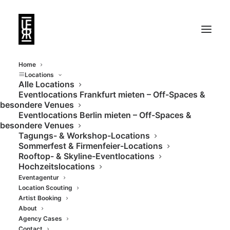
Home
Locations
Alle Locations
Eventlocations Frankfurt mieten – Off-Spaces &
Russian Standard
besondere Venues
Eventlocations Berlin mieten – Off-Spaces &
besondere Venues
21. NOVEMBER 2019
|
BIS
ASPAHN
Tagungs- & Workshop-Locations
Sommerfest & Firmenfeier-Locations
„Wir hatten eine tolle Zusammenarbeit für unsere
Rooftop- & Skyline-Eventlocations
Hochzeitslocations
Russian Standard Party.“
Eventagentur
Maximilian Garth
Location Scouting
Russian Standard Vodka
Artist Booking
About
Agency Cases
Contact