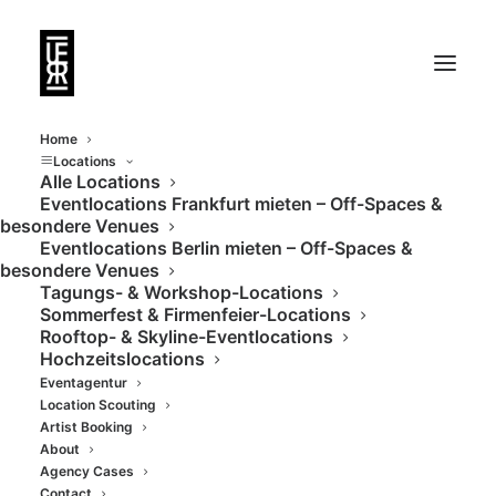
Home
Locations
Alle Locations
Eventlocations Frankfurt mieten – Off-Spaces &
Bautz am Main -
besondere Venues
Eventlocations Berlin mieten – Off-Spaces &
Denkmalgeschützte
besondere Venues
Tagungs- & Workshop-Locations
Industriehallen am
Sommerfest & Firmenfeier-Locations
Rooftop- & Skyline-Eventlocations
Hanauer Mainufer
Hochzeitslocations
Eventagentur
Location Scouting
Artist Booking
About
Agency Cases
Contact