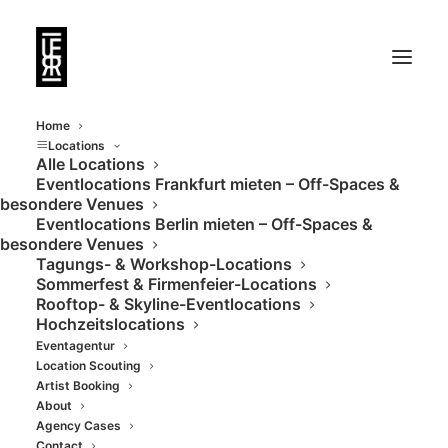
Home
Locations
Alle Locations
Eventlocations Frankfurt mieten – Off-Spaces &
Stylisches Restaurant
besondere Venues
Eventlocations Berlin mieten – Off-Spaces &
mit großem Separee
besondere Venues
Tagungs- & Workshop-Locations
für Events
Sommerfest & Firmenfeier-Locations
Rooftop- & Skyline-Eventlocations
Hochzeitslocations
Eventagentur
Location Scouting
Artist Booking
About
Agency Cases
Contact