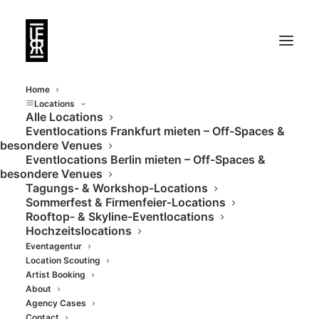
Home
Locations
Alle Locations
Eventlocations Frankfurt mieten – Off-Spaces &
Work-Shop und
besondere Venues
Eventlocations Berlin mieten – Off-Spaces &
Eventlocation mit
besondere Venues
Tagungs- & Workshop-Locations
Dachterrasse und
Sommerfest & Firmenfeier-Locations
Rooftop- & Skyline-Eventlocations
Skylineblick
Hochzeitslocations
Eventagentur
Location Scouting
Artist Booking
About
Agency Cases
Contact