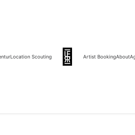
entur
Location Scouting
Artist Booking
About
A