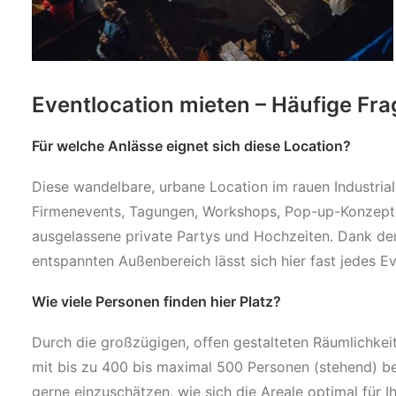
Eventlocation mieten – Häufige Fr
Für welche Anlässe eignet sich diese Location?
Diese wandelbare, urbane Location im rauen Industrial
Firmenevents, Tagungen, Workshops, Pop-up-Konzepte
ausgelassene private Partys und Hochzeiten. Dank de
entspannten Außenbereich lässt sich hier fast jedes E
Wie viele Personen finden hier Platz?
Durch die großzügigen, offen gestalteten Räumlichkeit
mit bis zu 400 bis maximal 500 Personen (stehend) bei
gerne einzuschätzen, wie sich die Areale optimal für I