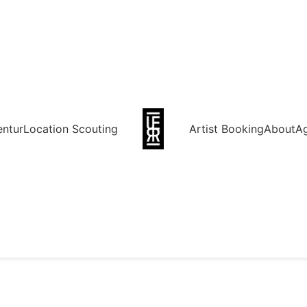
entur
Location Scouting
Artist Booking
About
A