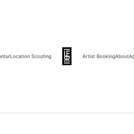
entur
Location Scouting
Artist Booking
About
A