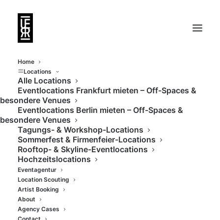
Home
Locations
Alle Locations
Eventlocations Frankfurt mieten – Off-Spaces &
Neoklassizistische
besondere Venues
Eventlocations Berlin mieten – Off-Spaces &
Villa mit Terrasse und
besondere Venues
Tagungs- & Workshop-Locations
Clubfeeling in der
Sommerfest & Firmenfeier-Locations
Rooftop- & Skyline-Eventlocations
Stadtmitte
Hochzeitslocations
Eventagentur
Location Scouting
Artist Booking
About
Agency Cases
Contact