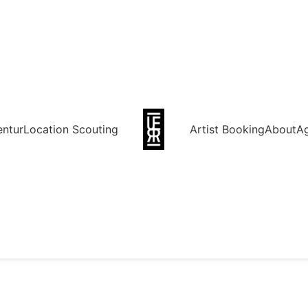
entur
Location Scouting
Artist Booking
About
A