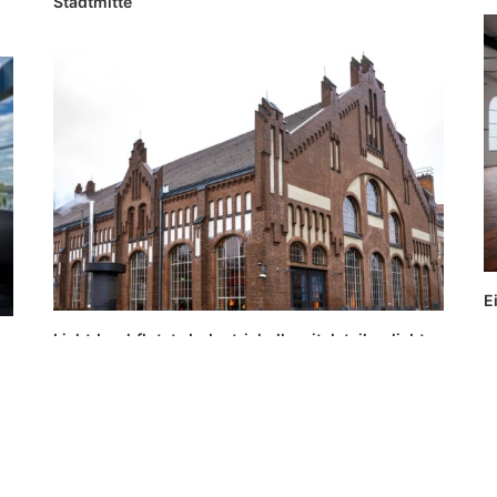
Stadtmitte
E
Lichtdurchflutete Industriehalle mit detailverliebter
Architektur