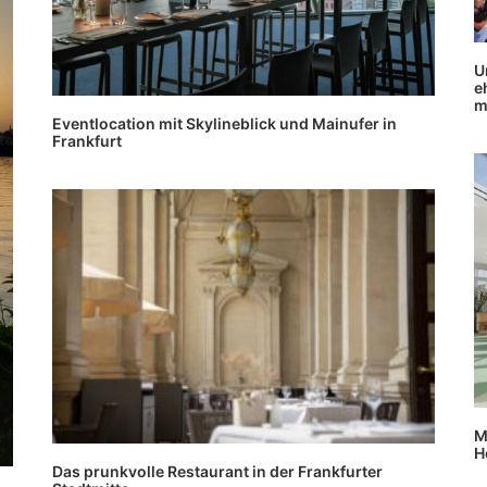
U
e
m
Eventlocation mit Skylineblick und Mainufer in
Frankfurt
M
H
Das prunkvolle Restaurant in der Frankfurter