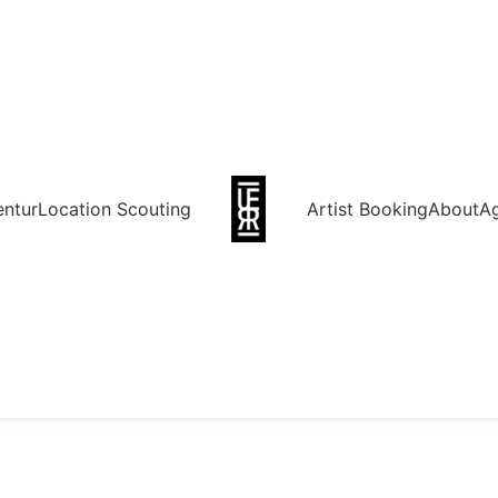
entur
Location Scouting
Artist Booking
About
A