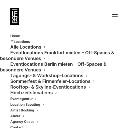
Home
Locations
Alle Locations
Eventlocations Frankfurt mieten – Off-Spaces &
Stylische Flächen im
besondere Venues
Eventlocations Berlin mieten – Off-Spaces &
Herzen des
besondere Venues
Tagungs- & Workshop-Locations
Frankfurter Bahnhofs-
Sommerfest & Firmenfeier-Locations
Rooftop- & Skyline-Eventlocations
Viertels
Hochzeitslocations
Eventagentur
Location Scouting
Artist Booking
About
Agency Cases
Contact